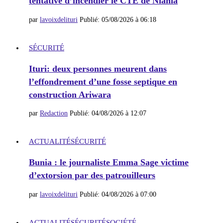
tentative d’incendier le CTE de Niania
par
lavoixdelituri
Publié:
05/08/2026 à 06:18
SÉCURITÉ
Ituri: deux personnes meurent dans
l’effondrement d’une fosse septique en
construction Ariwara
par
Redaction
Publié:
04/08/2026 à 12:07
ACTUALITÉ
SÉCURITÉ
Bunia : le journaliste Emma Sage victime
d’extorsion par des patrouilleurs
par
lavoixdelituri
Publié:
04/08/2026 à 07:00
ACTUALITÉ
SÉCURITÉ
SOCIÉTÉ