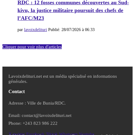
RDC : 12 fosses communes découvertes au Sud-
kivu, la justice militaire poursuit des chefs de
l’AFC/M23
par
lavoixdelituri
Publié:
28/07/2026 à 06:33
Cliquer pour voir plus d'articles
Lavoixdelituri.net est un média spécialisé en informations
générales.
Contact
Adresse : Ville de Bunia/RDC.
Email: contact@lavoixdelituri.net
Phone: +243 823 986 222
X-twitter
Facebook
Tiktok
Whatsapp
Youtube