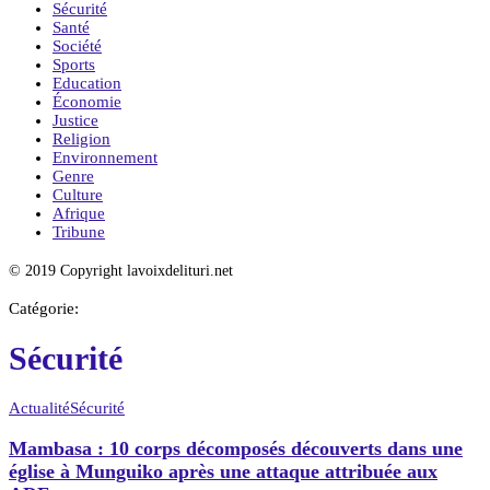
Sécurité
Santé
Société
Sports
Education
Économie
Justice
Religion
Environnement
Genre
Culture
Afrique
Tribune
© 2019 Copyright lavoixdelituri.net
Catégorie:
Sécurité
Actualité
Sécurité
Mambasa : 10 corps décomposés découverts dans une
église à Munguiko après une attaque attribuée aux