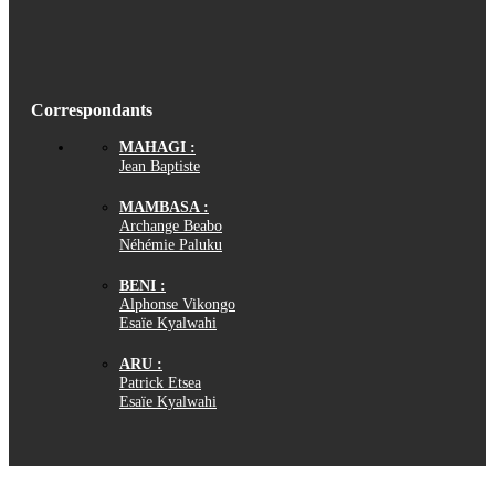
Correspondants
MAHAGI :
Jean Baptiste
MAMBASA :
Archange Beabo
Néhémie Paluku
BENI :
Alphonse Vikongo
Esaïe Kyalwahi
ARU :
Patrick Etsea
Esaïe Kyalwahi