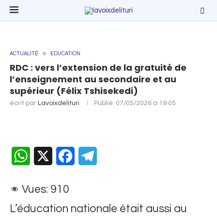
ACTUALITÉ
EDUCATION
RDC : vers l’extension de la gratuité de
l’enseignement au secondaire et au
supérieur (Félix Tshisekedi)
écrit par
Lavoixdelituri
Publié:
07/05/2026 à 19:05
WhatsApp
X
Facebook
Telegram
Vues:
910
L’éducation nationale était aussi au