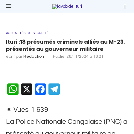
ACTUALITÉS
SÉCURITÉ
Ituri :18 présumés criminels alliés au M-23,
présentés au gouverneur militaire
écrit par
Redaction
Publié:
26/11/2024 à 16:21
WhatsApp
X
Facebook
Telegram
Vues:
1 639
La Police Nationale Congolaise (PNC) a
présenté au gouverneur militaire de