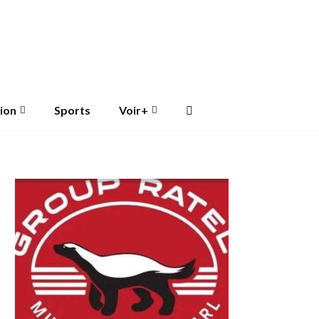
ion
Sports
Voir+