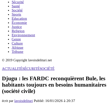
Sécurité
Santé
Société
Sports
Education
Économie
Justice
Religion
Environnement
Genre
Culture
Afrique
Tribune
© 2019 Copyright lavoixdelituri.net
ACTUALITÉ
SÉCURITÉ
SOCIÉTÉ
Djugu : les FARDC reconquièrent Bule, les
habitants toujours en besoins humanitaires
(société civile)
Publié:
16/01/2026 à 20:37
écrit par
lavoixdelituri