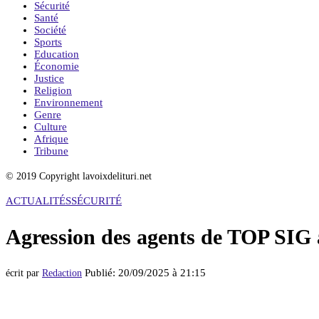
Sécurité
Santé
Société
Sports
Education
Économie
Justice
Religion
Environnement
Genre
Culture
Afrique
Tribune
© 2019 Copyright lavoixdelituri.net
ACTUALITÉS
SÉCURITÉ
Agression des agents de TOP SIG 
Publié:
20/09/2025 à 21:15
écrit par
Redaction