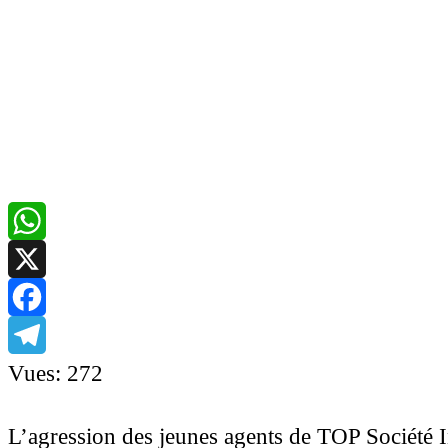
WhatsApp
X
Facebook
Telegram
Vues:
272
L’agression des jeunes agents de TOP Société 