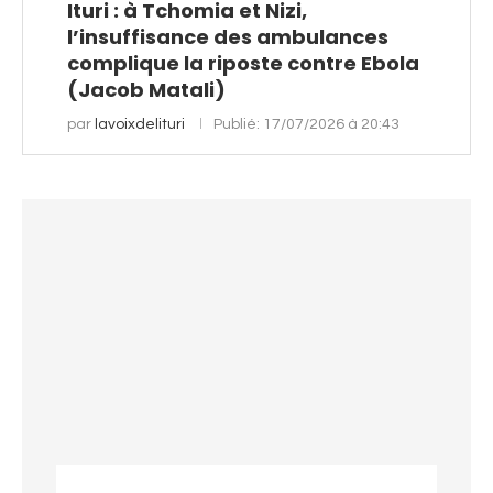
Ituri : à Tchomia et Nizi,
l’insuffisance des ambulances
complique la riposte contre Ebola
(Jacob Matali)
par
lavoixdelituri
Publié:
17/07/2026 à 20:43