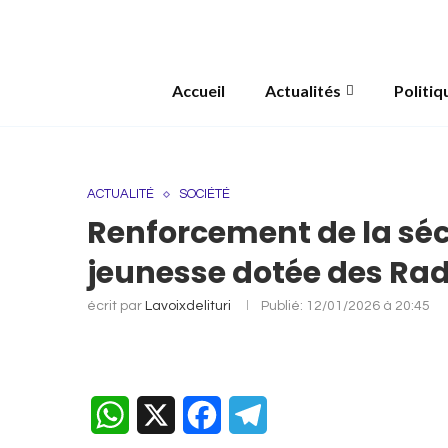
Accueil
Actualités
Politiq
ACTUALITÉ
SOCIÉTÉ
Renforcement de la sécu
jeunesse dotée des Rad
écrit par
Lavoixdelituri
Publié:
12/01/2026 à 20:45
WhatsApp
X
Facebook
Telegram