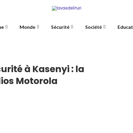
ue
Monde
Sécurité
Société
Educat
rité à Kasenyi : la
ios Motorola