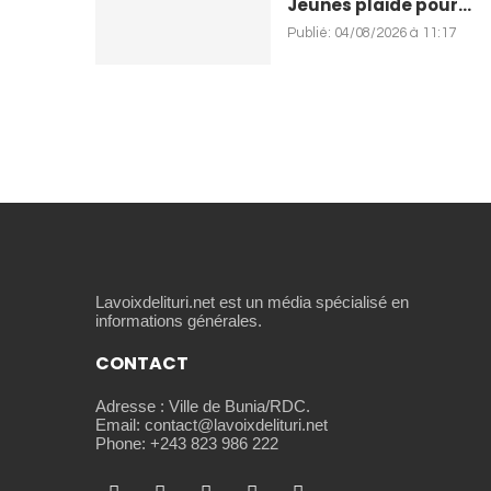
Jeunes plaide pour...
Publié:
04/08/2026 à 11:17
Lavoixdelituri.net est un média spécialisé en
informations générales.
CONTACT
Adresse : Ville de Bunia/RDC.
Email: contact@lavoixdelituri.net
Phone: +243 823 986 222