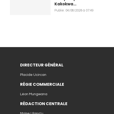
Kakokwa...
Publié:
04/08/2026 à 07:49
DIRECTEUR GÉNÉRAL
Placide Ucircan
RÉGIE COMMERCIALE
Léon Mungwana
RÉDACTION CENTRALE
Moïse Ulang'u