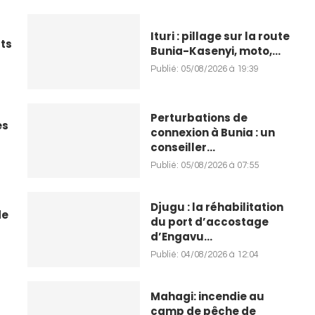
Ituri : pillage sur la route
ts
Bunia-Kasenyi, moto,...
Publié:
05/08/2026 à 19:39
Perturbations de
es
connexion à Bunia : un
conseiller...
Publié:
05/08/2026 à 07:55
Djugu : la réhabilitation
de
du port d’accostage
d’Engavu...
Publié:
04/08/2026 à 12:04
Mahagi: incendie au
camp de pêche de