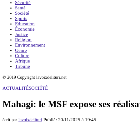
Sécurité
Santé
Société
Sports
Education
Économie
Justice
Religion
Environnement
Genre
Culture
Afrique
Tribune
© 2019 Copyright lavoixdelituri.net
ACTUALITÉ
SOCIÉTÉ
Mahagi: le MSF expose ses réalis
Publié:
20/11/2025 à 19:45
écrit par
lavoixdelituri