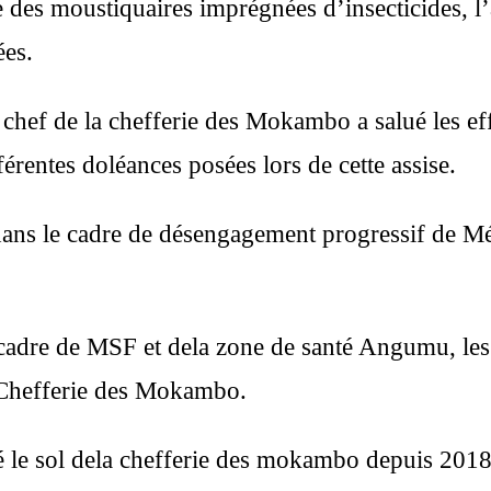
e des moustiquaires imprégnées d’insecticides, l’
ées.
hef de la chefferie des Mokambo a salué les eff
férentes doléances posées lors de cette assise.
re dans le cadre de désengagement progressif de M
e cadre de MSF et dela zone de santé Angumu, les f
 Chefferie des Mokambo.
le sol dela chefferie des mokambo depuis 2018 