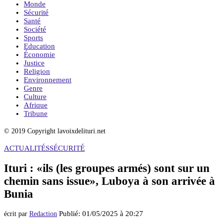
Monde
Sécurité
Santé
Société
Sports
Education
Économie
Justice
Religion
Environnement
Genre
Culture
Afrique
Tribune
© 2019 Copyright lavoixdelituri.net
ACTUALITÉS
SÉCURITÉ
Ituri : «ils (les groupes armés) sont sur un
chemin sans issue», Luboya à son arrivée à
Bunia
Publié:
01/05/2025 à 20:27
écrit par
Redaction