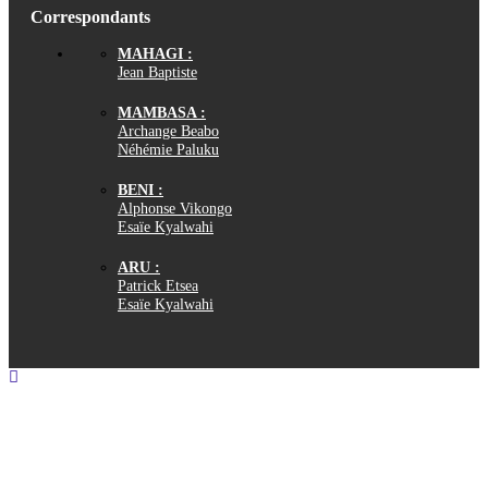
Correspondants
MAHAGI :
Jean Baptiste
MAMBASA :
Archange Beabo
Néhémie Paluku
BENI :
Alphonse Vikongo
Esaïe Kyalwahi
ARU :
Patrick Etsea
Esaïe Kyalwahi