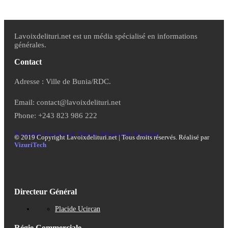
Lavoixdelituri.net est un média spécialisé en informations
générales.
Contact
Adresse : Ville de Bunia/RDC.
Email: contact@lavoixdelituri.net
Phone: +243 823 986 222
X-twitter
Facebook
Tiktok
Whatsapp
Youtube
©
2019 Copyright Lavoixdelituri.net | Tous droits réservés. Réalisé par
VizuriTech
Directeur Général
Placide Ucircan
Régie Commerciale