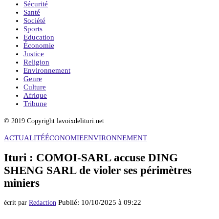
Sécurité
Santé
Société
Sports
Education
Économie
Justice
Religion
Environnement
Genre
Culture
Afrique
Tribune
© 2019 Copyright lavoixdelituri.net
ACTUALITÉ
ÉCONOMIE
ENVIRONNEMENT
Ituri : COMOI-SARL accuse DING
SHENG SARL de violer ses périmètres
miniers
Publié:
10/10/2025 à 09:22
écrit par
Redaction