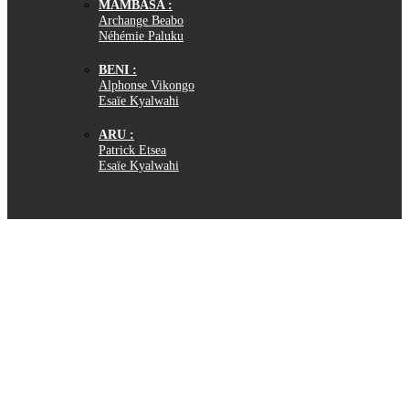
MAMBASA :
Archange Beabo
Néhémie Paluku
BENI :
Alphonse Vikongo
Esaïe Kyalwahi
ARU :
Patrick Etsea
Esaïe Kyalwahi