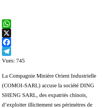
WhatsApp
X
Facebook
Telegram
Vues:
745
La Compagnie Minière Orient Industrielle
(COMOI-SARL) accuse la société DING
SHENG SARL, des expatriés chinois,
d’exploiter illicitement ses périmètres de