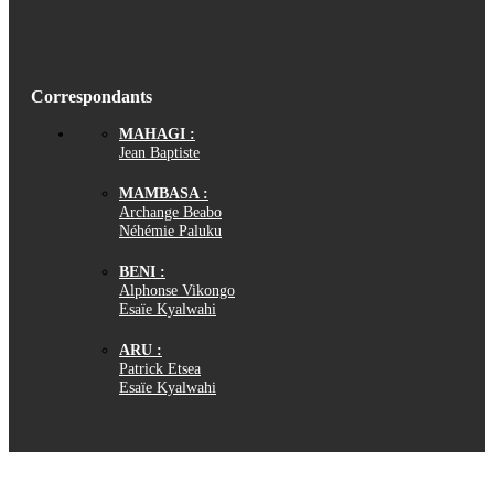
Correspondants
MAHAGI :
Jean Baptiste
MAMBASA :
Archange Beabo
Néhémie Paluku
BENI :
Alphonse Vikongo
Esaïe Kyalwahi
ARU :
Patrick Etsea
Esaïe Kyalwahi