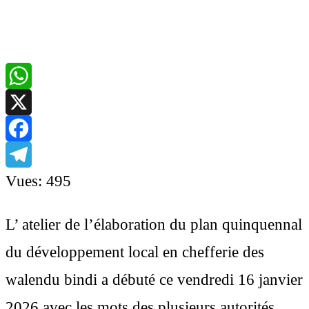
WhatsApp
X
Facebook
Telegram
Vues:
495
L’ atelier de l’élaboration du plan quinquennal
du développement local en chefferie des
walendu bindi a débuté ce vendredi 16 janvier
2026 avec les mots des plusieurs autorités