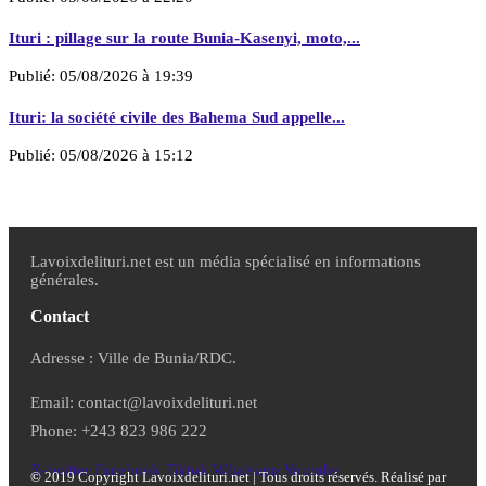
Ituri : pillage sur la route Bunia-Kasenyi, moto,...
Publié:
05/08/2026 à 19:39
Ituri: la société civile des Bahema Sud appelle...
Publié:
05/08/2026 à 15:12
Lavoixdelituri.net est un média spécialisé en informations
générales.
Contact
Adresse : Ville de Bunia/RDC.
Email: contact@lavoixdelituri.net
Phone: +243 823 986 222
X-twitter
Facebook
Tiktok
Whatsapp
Youtube
©
2019 Copyright Lavoixdelituri.net | Tous droits réservés. Réalisé par