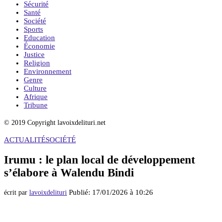
Sécurité
Santé
Société
Sports
Education
Économie
Justice
Religion
Environnement
Genre
Culture
Afrique
Tribune
© 2019 Copyright lavoixdelituri.net
ACTUALITÉ
SOCIÉTÉ
Irumu : le plan local de développement
s’élabore à Walendu Bindi
Publié:
17/01/2026 à 10:26
écrit par
lavoixdelituri