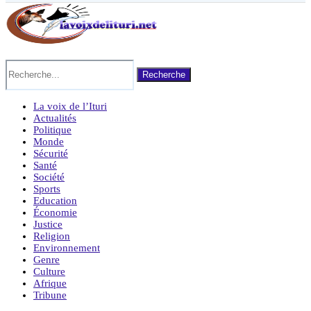
Recherche
La voix de l’Ituri
Actualités
Politique
Monde
Sécurité
Santé
Société
Sports
Education
Économie
Justice
Religion
Environnement
Genre
Culture
Afrique
Tribune