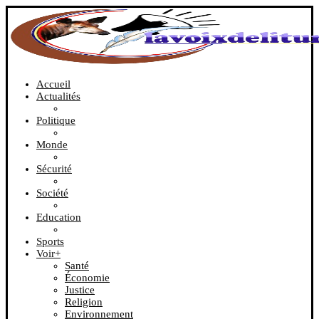
Accueil
Actualités
Politique
Monde
Sécurité
Société
Education
Sports
Voir+
Santé
Économie
Justice
Religion
Environnement