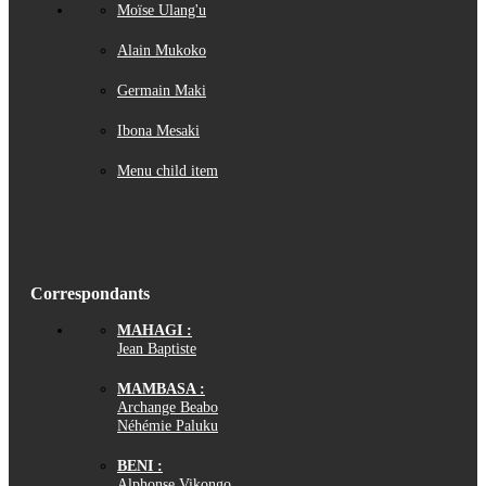
Moïse Ulang'u
Alain Mukoko
Germain Maki
Ibona Mesaki
Menu child item
Correspondants
MAHAGI :
Jean Baptiste
MAMBASA :
Archange Beabo
Néhémie Paluku
BENI :
Alphonse Vikongo