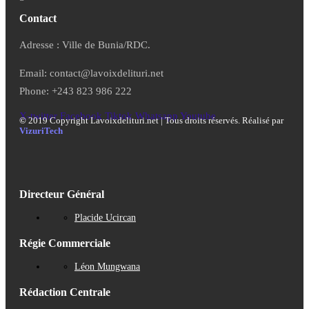
Contact
Adresse : Ville de Bunia/RDC.
Email: contact@lavoixdelituri.net
Phone: +243 823 986 222
X-twitter
Facebook
Tiktok
Whatsapp
Youtube
©
2019 Copyright Lavoixdelituri.net | Tous droits réservés. Réalisé par
VizuriTech
Directeur Général
Placide Ucircan
Régie Commerciale
Léon Mungwana
Rédaction Centrale