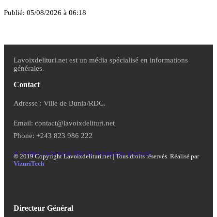
Publié:
05/08/2026 à 06:18
Lavoixdelituri.net est un média spécialisé en informations
générales.
Contact
Adresse : Ville de Bunia/RDC.
Email: contact@lavoixdelituri.net
Phone: +243 823 986 222
X-twitter
Facebook
Tiktok
Whatsapp
Youtube
©
2019 Copyright Lavoixdelituri.net | Tous droits réservés. Réalisé par
VizuriTech
Directeur Général