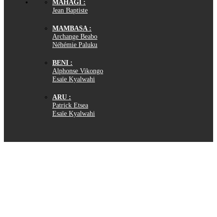
MAHAGI :
Jean Baptiste
MAMBASA :
Archange Beabo
Néhémie Paluku
BENI :
Alphonse Vikongo
Esaïe Kyalwahi
ARU :
Patrick Etsea
Esaïe Kyalwahi