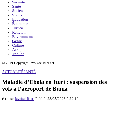
Sécurité
Santé
Société
Sports
Education
Économie
Justice
Religion
Environnement
Genre
Culture
Afrique
Tribune
© 2019 Copyright lavoixdelituri.net
ACTUALITÉ
SANTÉ
Maladie d’Ebola en Ituri : suspension des
vols à l’aéroport de Bunia
Publié:
23/05/2026 à 22:19
écrit par
lavoixdelituri