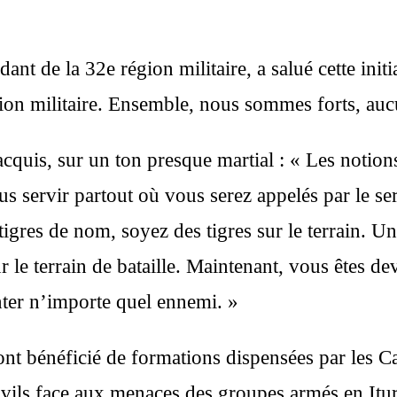
e la 32e région militaire, a salué cette initiat
on militaire. Ensemble, nous sommes forts, auc
 acquis, sur un ton presque martial : « Les notio
ous servir partout où vous serez appelés par le s
igres de nom, soyez des tigres sur le terrain. Un
sur le terrain de bataille. Maintenant, vous ête
nter n’importe quel ennemi. »
nt bénéficié de formations dispensées par les 
civils face aux menaces des groupes armés en Itu