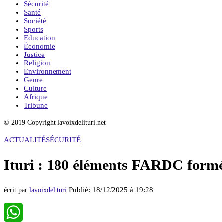
Sécurité
Santé
Société
Sports
Education
Économie
Justice
Religion
Environnement
Genre
Culture
Afrique
Tribune
© 2019 Copyright lavoixdelituri.net
ACTUALITÉ
SÉCURITÉ
Ituri : 180 éléments FARDC for
Publié:
18/12/2025 à 19:28
écrit par
lavoixdelituri