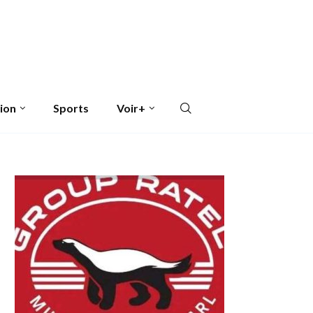
ion
Sports
Voir+