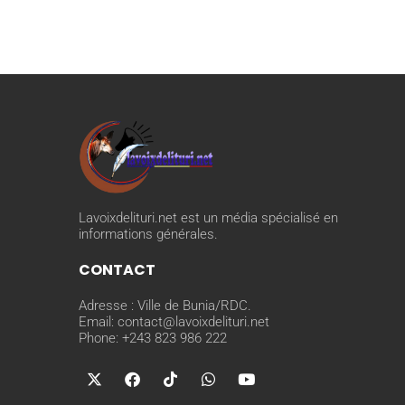
Lavoixdelituri.net est un média spécialisé en
informations générales.
CONTACT
Adresse : Ville de Bunia/RDC.
Email: contact@lavoixdelituri.net
Phone: +243 823 986 222