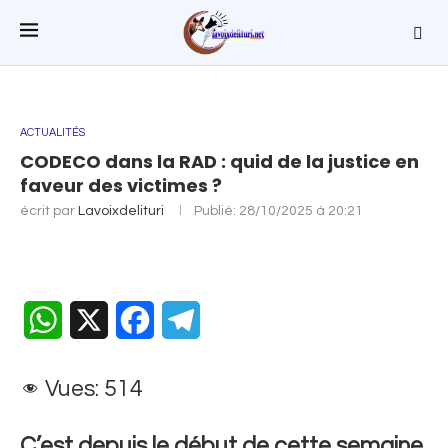
ACTUALITÉS
CODECO dans la RAD : quid de la justice en
faveur des victimes ?
écrit par
Lavoixdelituri
Publié:
28/10/2025 à 20:21
WhatsApp
X
Facebook
Telegram
Vues:
514
C’est depuis le début de cette semaine