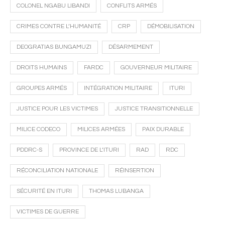
COLONEL NGABU LIBANDI
CONFLITS ARMÉS
CRIMES CONTRE L’HUMANITÉ
CRP
DÉMOBILISATION
DEOGRATIAS BUNGAMUZI
DÉSARMEMENT
DROITS HUMAINS
FARDC
GOUVERNEUR MILITAIRE
GROUPES ARMÉS
INTÉGRATION MILITAIRE
ITURI
JUSTICE POUR LES VICTIMES
JUSTICE TRANSITIONNELLE
MILICE CODECO
MILICES ARMÉES
PAIX DURABLE
PDDRC-S
PROVINCE DE L’ITURI
RAD
RDC
RÉCONCILIATION NATIONALE
RÉINSERTION
SÉCURITÉ EN ITURI
THOMAS LUBANGA
VICTIMES DE GUERRE