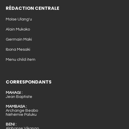
RÉDACTION CENTRALE
Moïse Ulang'u
Alain Mukoko
Germain Maki
Ibona Mesaki
Menu child item
CORRESPONDANTS
MAHAGI :
Jean Baptiste
MAMBASA :
Archange Beabo
Néhémie Paluku
BENI :
Alphonse Vikongo