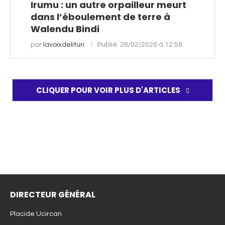
Irumu : un autre orpailleur meurt
dans l’éboulement de terre à
Walendu Bindi
par
lavoixdelituri
Publié:
26/02/2026 à 12:58
CLIQUER POUR VOIR PLUS D'ARTICLES
DIRECTEUR GÉNÉRAL
Placide Ucircan