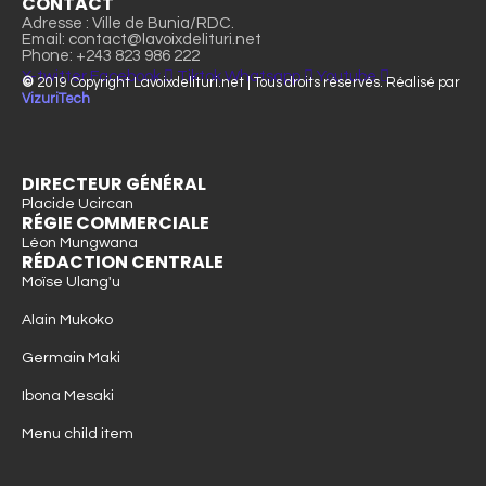
CONTACT
Adresse : Ville de Bunia/RDC.
Email: contact@lavoixdelituri.net
Phone: +243 823 986 222
X-twitter
Facebook
Tiktok
Whatsapp
Youtube
©
2019 Copyright Lavoixdelituri.net | Tous droits réservés. Réalisé par
VizuriTech
DIRECTEUR GÉNÉRAL
Placide Ucircan
RÉGIE COMMERCIALE
Léon Mungwana
RÉDACTION CENTRALE
Moïse Ulang'u
Alain Mukoko
Germain Maki
Ibona Mesaki
Menu child item