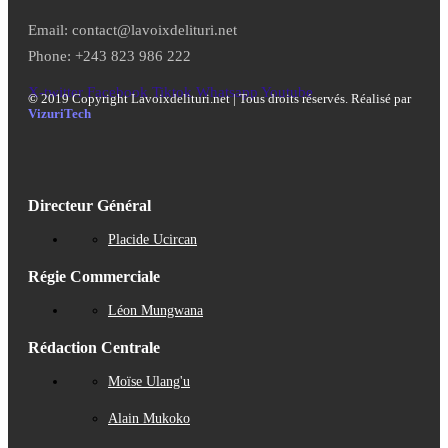
Email: contact@lavoixdelituri.net
Phone: +243 823 986 222
X-twitter
Facebook
Tiktok
Whatsapp
Youtube
©
2019 Copyright Lavoixdelituri.net | Tous droits réservés. Réalisé par
VizuriTech
Directeur Général
Placide Ucircan
Régie Commerciale
Léon Mungwana
Rédaction Centrale
Moïse Ulang'u
Alain Mukoko