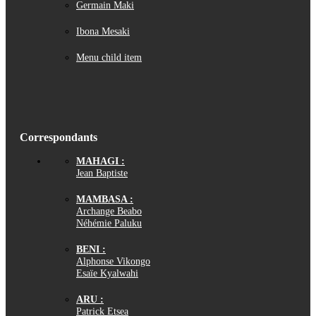
Germain Maki
Ibona Mesaki
Menu child item
Correspondants
MAHAGI :
Jean Baptiste
MAMBASA :
Archange Beabo
Néhémie Paluku
BENI :
Alphonse Vikongo
Esaïe Kyalwahi
ARU :
Patrick Etsea