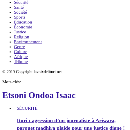
Sécurité
Santé
Société
Sports
Education
Économie
Justice
Religion
Environnement
Genre
Culture
Afrique
Tribune
© 2019 Copyright lavoixdelituri.net
Mots-clés:
Etsoni Ondoa Isaac
SÉCURITÉ
Ituri : agression d’un journaliste à Ariwara,
parquet madhira plaide pour une justice digne !