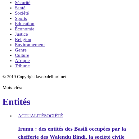
Sécurité
Santé
Société
Sports
Education
Économie
Justice
Religion
Environnement
Genre
Culture
Afrique
Tribune
© 2019 Copyright lavoixdelituri.net
Mots-clés:
Entités
ACTUALITÉ
SOCIÉTÉ
Irumu : des entités des Basili occupées par la
chefferie des Walendu Bindi, la société civile