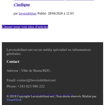
s’indigne
par
lavoixdelituri
Publié:
28/04/2026 à 12:03
Cliquer pour voir plus d'articles
Lavoixdelituri.net est un média spécialisé en informations
générales.
Contact
Adresse : Ville de Bunia/RDC.
Email: contact@lavoixdelituri.net
Phone: +243 823 986 222
X-twitter
Facebook
Tiktok
Whatsapp
Youtube
©
2019 Copyright Lavoixdelituri.net | Tous droits réservés. Réalisé par
VizuriTech