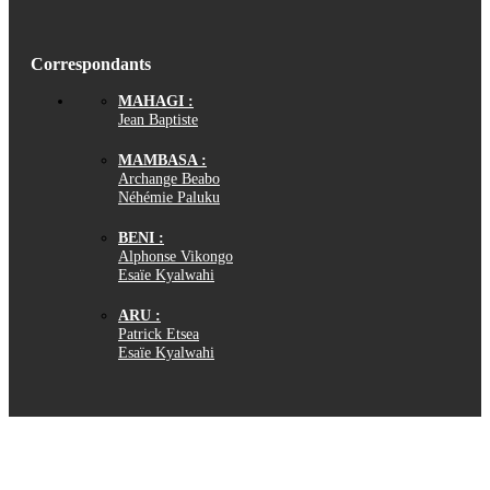
Correspondants
MAHAGI :
Jean Baptiste
MAMBASA :
Archange Beabo
Néhémie Paluku
BENI :
Alphonse Vikongo
Esaïe Kyalwahi
ARU :
Patrick Etsea
Esaïe Kyalwahi