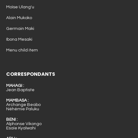
Moïse Ulang'u
Alain Mukoko
Germain Maki
Ibona Mesaki
Menu child item
CORRESPONDANTS
MAHAGI :
Jean Baptiste
MAMBASA :
Archange Beabo
Néhémie Paluku
BENI :
Alphonse Vikongo
Esaïe Kyalwahi