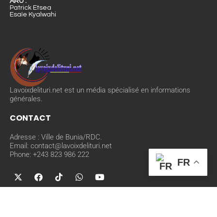
ARU :
Patrick Etsea
Esaïe Kyalwahi
Lavoixdelituri.net est un média spécialisé en informations
générales.
CONTACT
Adresse : Ville de Bunia/RDC.
Email: contact@lavoixdelituri.net
Phone: +243 823 986 222
FR
©
2019 Copyright Lavoixdelituri.net | Tous droits réservés. Réalisé par
VizuriTech