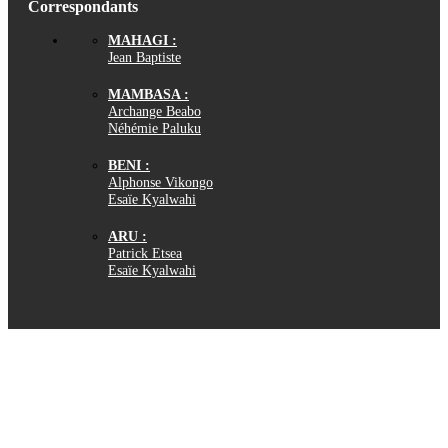
Correspondants
MAHAGI :
Jean Baptiste
MAMBASA :
Archange Beabo
Néhémie Paluku
BENI :
Alphonse Vikongo
Esaïe Kyalwahi
ARU :
Patrick Etsea
Esaïe Kyalwahi