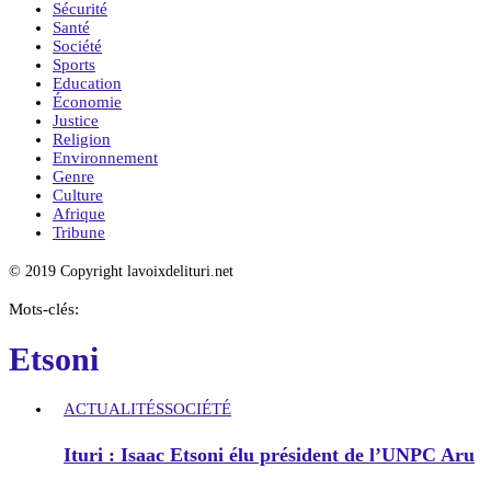
Sécurité
Santé
Société
Sports
Education
Économie
Justice
Religion
Environnement
Genre
Culture
Afrique
Tribune
© 2019 Copyright lavoixdelituri.net
Mots-clés:
Etsoni
ACTUALITÉS
SOCIÉTÉ
Ituri : Isaac Etsoni élu président de l’UNPC Aru