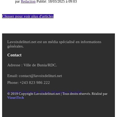
par
Redaction
Publié:
18/03/2025 à 09:03
Cliquer pour voir plus d'articles
Lavoixdelituri.net est un média spécialisé en informations
générales.
Contact
Adresse : Ville de Bunia/RDC.
Email: contact@lavoixdelituri.net
Phone: +243 823 986 222
X-twitter
Facebook
Tiktok
Whatsapp
Youtube
©
2019 Copyright Lavoixdelituri.net | Tous droits réservés. Réalisé par
VizuriTech